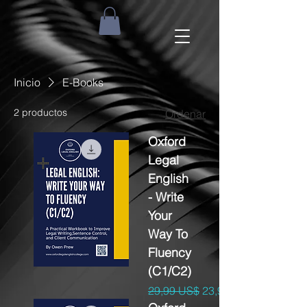
Inicio
E-Books
2 productos
Ordenar
Oxford
Legal
English
- Write
Your
Way To
Fluency
(C1/C2)
Precio
Precio de oferta
29,99 US$
23,99 US$