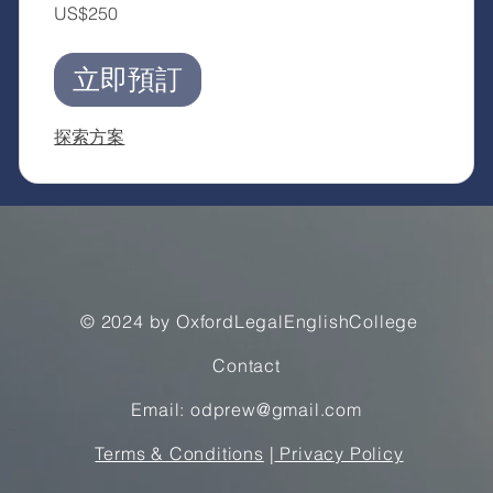
250
US$250
美
元
立即預訂
探索方案
© 2024 by OxfordLegalEnglishCollege
Contact
Email: odprew@gmail.com
Terms & Conditions
|
Privacy Policy