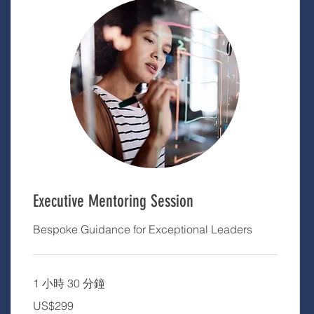
Executive Mentoring Session
Bespoke Guidance for Exceptional Leaders
1 小時 30 分鐘
299
US$299
美