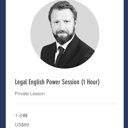
Legal English Power Session (1 Hour)
Private Lesson
1 小時
89
US$89
美